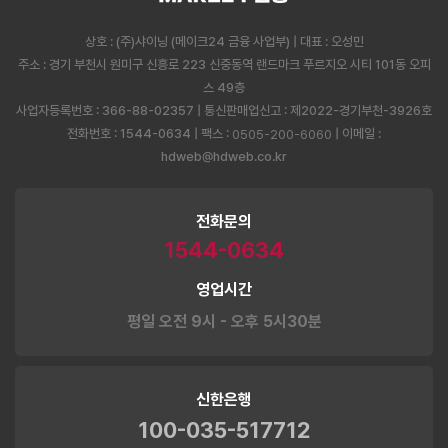
상호 : (주)샤이닝 (메이크24 금융 사업부) | 대표 : 오성민
주소 : 경기 부천시 원미구 신흥로 223 신중동역 랜드마크 푸르지오 시티 101동 오피
스 49층
사업자등록번호 : 366-88-02357 | 통신판매업신고 : 제2022-경기부천-3926호
전화번호 : 1544-0634 | 팩스 :
| 이메일 :
0505-200-6060
hdweb@hdweb.co.kr
전화문의
1544-0634
영업시간
평일 오전 9시 - 오후 5시30분
신한은행
100-035-517712