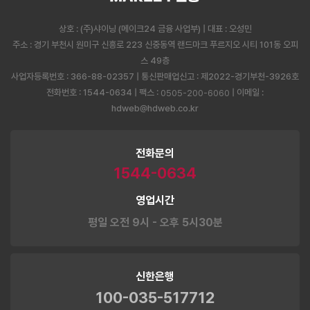
상호 : (주)샤이닝 (메이크24 금융 사업부) | 대표 : 오성민
주소 : 경기 부천시 원미구 신흥로 223 신중동역 랜드마크 푸르지오 시티 101동 오피
스 49층
사업자등록번호 : 366-88-02357 | 통신판매업신고 : 제2022-경기부천-3926호
전화번호 : 1544-0634 | 팩스 :
| 이메일 :
0505-200-6060
hdweb@hdweb.co.kr
전화문의
1544-0634
영업시간
평일 오전 9시 - 오후 5시30분
신한은행
100-035-517712