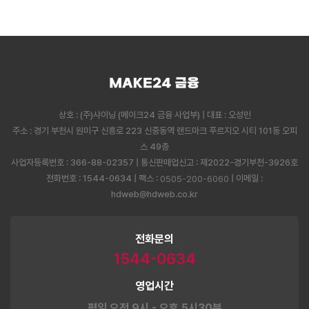
상호 : (주)샤이닝 (메이크24 금융 사업부) | 대표 : 오성민
주소 : 경기 부천시 원미구 신흥로 223 신중동역 랜드마크 푸르지오 시티 101동 오피
스 49층
사업자등록번호 : 366-88-02357 | 통신판매업신고 : 제2022-경기부천-3926호
전화번호 : 1544-0634 | 팩스 :
| 이메일 :
0505-200-6060
hdweb@hdweb.co.kr
전화문의
1544-0634
영업시간
평일 오전 9시 - 오후 5시30분