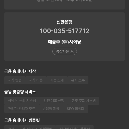
신한은행
100-035-517712
예금주 (주)샤이닝
통장사본
금융 홈페이지 제작
제작 방법
제작 비용
기능 소개
유지 보수
금융 맞춤형 서비스
상담 및 문의 시스템
간편 대출 신청
한도 조회 시스템
편리한 관리자 모드
반응형 제작
SEO 최적화
금융 홈페이지 템플릿