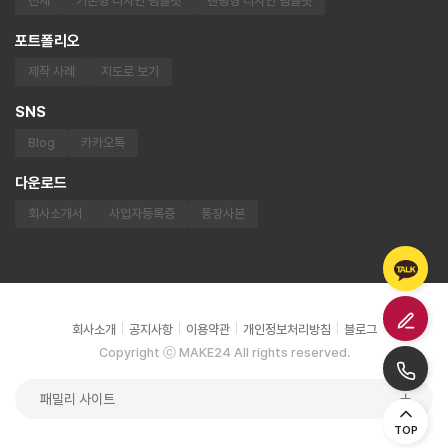
전체
기본형 디자인 템플릿
랜딩형 디자인 템플릿
포트폴리오
제작 사례
지도로 보기
SNS
Blog
카카오톡
다운로드
회사소개서
사업자등록증
통장사본
회사소개
공지사항
이용약관
개인정보처리방침
블로그
Copyright ⓒ MAKE24 All rights reserved.
패밀리 사이트
TOP