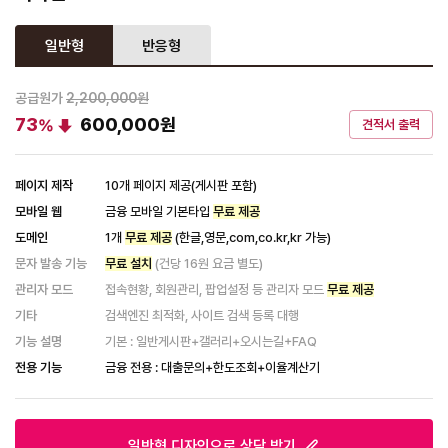
일반형
반응형
공급원가
2,200,000원
73
600,000
원
%
견적서 출력
페이지 제작
10개 페이지 제공(게시판 포함)
모바일 웹
금융 모바일 기본타입
무료 제공
도메인
1개
무료 제공
(한글,영문,com,co.kr,kr 가능)
문자 발송 기능
무료 설치
(건당 16원 요금 별도)
관리자 모드
접속현황, 회원관리, 팝업설정 등 관리자 모드
무료 제공
기타
검색엔진 최적화, 사이트 검색 등록 대행
기능 설명
기본 : 일반게시판+갤러리+오시는길+FAQ
전용 기능
금융 전용 : 대출문의+한도조회+이율계산기
일반형
디자인으로 상담 받기