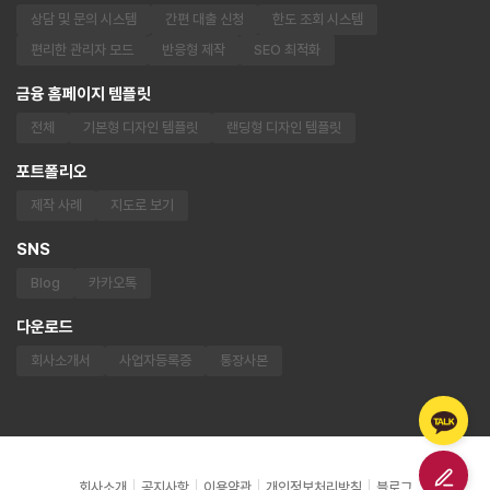
상담 및 문의 시스템
간편 대출 신청
한도 조회 시스템
편리한 관리자 모드
반응형 제작
SEO 최적화
금융 홈페이지 템플릿
전체
기본형 디자인 템플릿
랜딩형 디자인 템플릿
포트폴리오
제작 사례
지도로 보기
SNS
Blog
카카오톡
다운로드
회사소개서
사업자등록증
통장사본
회사소개
공지사항
이용약관
개인정보처리방침
블로그