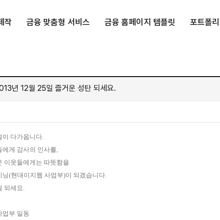
제작
금융 맞춤형 서비스
금융 홈페이지 템플릿
포트폴리
013년 12월 25일 즐거운 성탄 되세요.
절이 다가옵니다.
들에게 감사의 인사를,
운 이웃들에게는 따뜻함을
이닝(
현대이지웹
사업부)이 되겠습니다.
 되세요.
사업부 일동