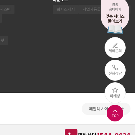
금융
 시스템
회사소개서
사업자등록증
통장사본
홈페이지
맞춤 서비스
알아보기
플릿
제작문의
전화상담
마케팅
패밀리 사이트
TOP