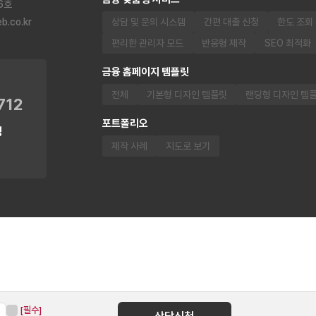
6호
.co.kr
상담 및 문의 시스템
간편 대출 신청
한도 조회
편리한 관리자 모드
반응형 제작
SEO 최적화
금융 홈페이지 템플릿
전체
기본형 디자인 템플릿
랜딩형 디자인 템
712
포트폴리오
닝
제작 사례
지도로 보기
[필수]