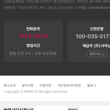
사업자등록번호 : 366-88-02357 | 통신판매업신고 : 제2022-경기부천-392
전화번호 : 1544-0634 | 팩스 :
| 이메일 :
hdweb@hdweb
0505-200-6060
전화문의
신한은행
1544-0634
100-035-517
영업시간
예금주 (주)샤이
평일 오전 9시 - 오후 5시30분
통장사본
회사소개
공지사항
이용약관
개인정보처리방침
블로그
Copyright ⓒ MAKE24 All rights reserved.