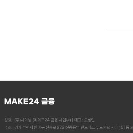
상호 : (주)샤이닝 (메이크24 금융 사업부) | 대표 : 오성민
주소 : 경기 부천시 원미구 신흥로 223 신중동역 랜드마크 푸르지오 시티 101동 