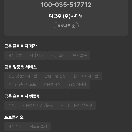
100-035-517712
예금주 (주)샤이닝
통장사본
금융 홈페이지 제작
제작 방법
제작 비용
기능 소개
유지 보수
금융 맞춤형 서비스
상담 및 문의 시스템
간편 대출 신청
한도 조회 시스템
편리한 관리자 모드
반응형 제작
SEO 최적화
금융 홈페이지 템플릿
전체
기본형 디자인 템플릿
랜딩형 디자인 템플릿
포트폴리오
제작 사례
지도로 보기