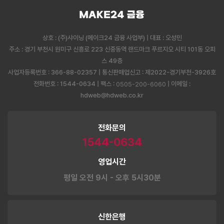
상호 : (주)샤이닝 (메이크24 금융 사업부) | 대표 : 오성민
주소 : 경기 부천시 원미구 신흥로 223 신중동역 랜드마크 푸르지오 시티 101동 오피
스 49층
사업자등록번호 : 366-88-02357 | 통신판매업신고 : 제2022-경기부천-3926호
전화번호 : 1544-0634 | 팩스 :
| 이메일 :
0505-200-6060
hdweb@hdweb.co.kr
전화문의
1544-0634
영업시간
평일 오전 9시 - 오후 5시30분
신한은행