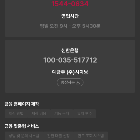
1544-0634
영업시간
평일 오전 9시 - 오후 5시30분
신한은행
100-035-517712
예금주 (주)샤이닝
통장사본
금융 홈페이지 제작
제작 방법
제작 비용
기능 소개
유지 보수
금융 맞춤형 서비스
상담 및 문의 시스템
간편 대출 신청
한도 조회 시스템