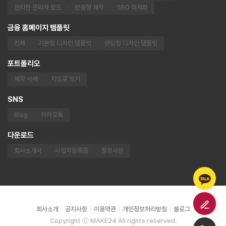
편리한 관리자 모드
반응형 제작
SEO 최적화
금융 홈페이지 템플릿
전체
기본형 디자인 템플릿
랜딩형 디자인 템플릿
포트폴리오
제작 사례
지도로 보기
SNS
Blog
카카오톡
다운로드
회사소개서
사업자등록증
통장사본
회사소개
공지사항
이용약관
개인정보처리방침
블로그
Copyright ⓒ MAKE24 All rights reserved.