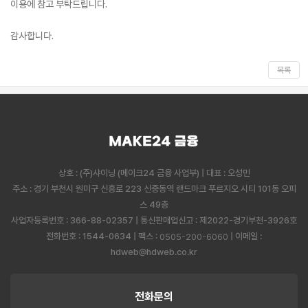
이용에 참고 부탁드립니다.
감사합니다.
목록
상호 : (주)샤이닝 (메이크24 금융 사업부) | 대표 : 오성민
주소 : 경기 부천시 원미구 신흥로 223 신중동역 랜드마크 푸르지오 시티 101동 오피
스 49층
사업자등록번호 : 366-88-02357 | 통신판매업신고 : 제2022-경기부천-3926호
전화번호 : 1544-0634 | 팩스 :
| 이메일 :
0505-200-6060
hdweb@hdweb.co.kr
전화문의